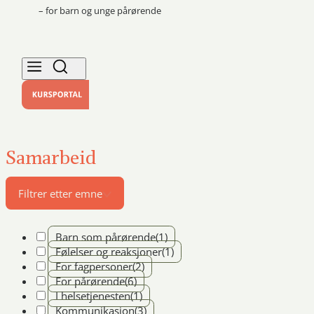
– for barn og unge pårørende
Samarbeid
Filtrer etter emne
Barn som pårørende
(1)
Følelser og reaksjoner
(1)
For fagpersoner
(2)
For pårørende
(6)
I helsetjenesten
(1)
Kommunikasjon
(3)