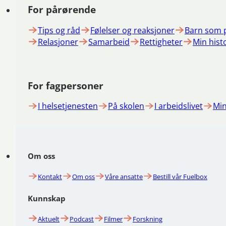
For pårørende
Tips og råd
Følelser og reaksjoner
Barn som 
Relasjoner
Samarbeid
Rettigheter
Min hist
For fagpersoner
I helsetjenesten
På skolen
I arbeidslivet
Min
Om oss
Kontakt
Om oss
Våre ansatte
Bestill vår Fuelbox
Kunnskap
Aktuelt
Podcast
Filmer
Forskning