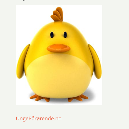
UngePårørende.no