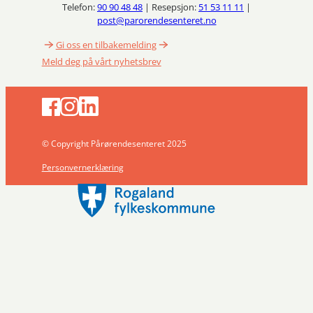
Telefon:
90 90 48 48
| Resepsjon:
51 53 11 11
|
post@parorendesenteret.no
Gi oss en tilbakemelding
Meld deg på vårt nyhetsbrev
© Copyright Pårørendesenteret 2025
Personvernerklæring