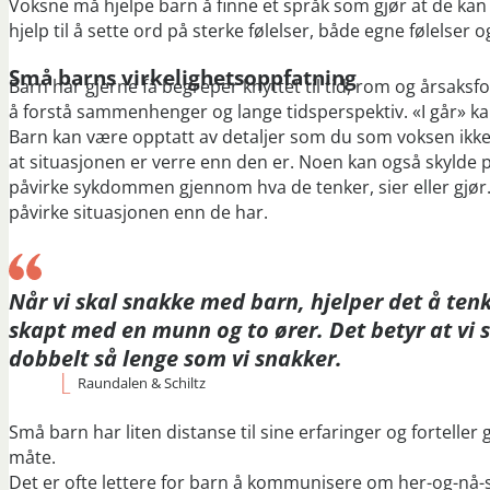
Voksne må hjelpe barn å finne et språk som gjør at de ka
hjelp til å sette ord på sterke følelser, både egne følelser 
Små barns virkelighetsoppfatning
Barn har gjerne få begreper knyttet til tid, rom og årsak
å forstå sammenhenger og lange tidsperspektiv. «I går» kan
Barn kan være opptatt av detaljer som du som voksen ikke h
at situasjonen er verre enn den er. Noen kan også skylde p
påvirke sykdommen gjennom hva de tenker, sier eller gjør.
påvirke situasjonen enn de har.
Når vi skal snakke med barn, hjelper det å tenk
skapt med en munn og to ører. Det betyr at vi s
dobbelt så lenge som vi snakker.
Raundalen & Schiltz
Små barn har liten distanse til sine erfaringer og fortel
måte.
Det er ofte lettere for barn å kommunisere om her-og-nå