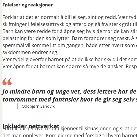
Følelser og reaksjoner
Forklar at det er normalt å bli lei seg, sint og redd. Vær ty
skiftninger i følelsesuttrykk og atferd og gå fra sterk gråt til
Barn kan være redde for å åpne seg hvis de tror de kan såre 
belastning for den som lytter. Barn forandrer seg raskt. 
spørsmål vil komme litt om gangen, både etter hvert som de
sykdommen endrer seg.
Vær tydelig overfor barnet på at de ikke har skyld i det som
Vær åpen for at barnet kan spørre så mye de ønsker. Resp
Jo mindre barn og unge vet, dess lettere har de 
tomrommet med fantasier hvor de gir seg selv 
Oddbjørn Sandvik
Inkluder nettverket
Fortell barnet hvem som kjenner til situasjonen og si at 
det man opplever. Kom gjerne med forslag til hvem barne