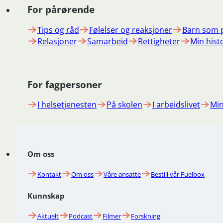
For pårørende
Tips og råd
Følelser og reaksjoner
Barn som 
Relasjoner
Samarbeid
Rettigheter
Min hist
For fagpersoner
I helsetjenesten
På skolen
I arbeidslivet
Min
Om oss
Kontakt
Om oss
Våre ansatte
Bestill vår Fuelbox
Kunnskap
Aktuelt
Podcast
Filmer
Forskning