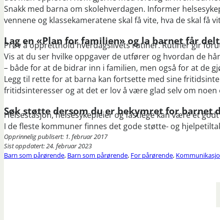
Snakk med barna om skolehverdagen. Informer helsesykeple
vennene og klassekameratene skal få vite, hva de skal få vite
Lag en «Plan for familien» og la barnet får del
Prøv å oppretthold hverdagslivets rutiner. Rutiner gir foru
Vis at du ser hvilke oppgaver de utfører og hvordan de hån
– både for at de bidrar inn i familien, men også for at de gj
Legg til rette for at barna kan fortsette med sine fritidsint
fritidsinteresser og at det er lov å være glad selv om noen 
Søk støtte dersom du er bekymret for barnet d
​Helsestasjon, helsesykepleier og fastlege kan være et godt 
I de fleste kommuner finnes det gode støtte- og hjelpetilt
Opprinnelig publisert: 1. februar 2017
Sist oppdatert: 24. februar 2023
Barn som pårørende
,
Barn som pårørende
,
For pårørende
,
Kommunikasj