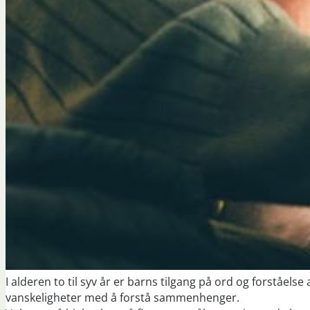
I alderen to til syv år er barns tilgang på ord og forståel
vanskeligheter med å forstå sammenhenger.