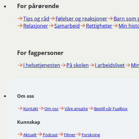
For pårørende
Tips og råd
Følelser og reaksjoner
Barn som 
Relasjoner
Samarbeid
Rettigheter
Min hist
For fagpersoner
I helsetjenesten
På skolen
I arbeidslivet
Min
Om oss
Kontakt
Om oss
Våre ansatte
Bestill vår Fuelbox
Kunnskap
Aktuelt
Podcast
Filmer
Forskning