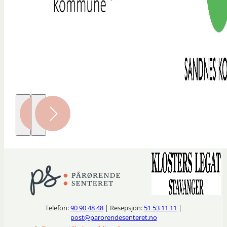
Telefon:
90 90 48 48
| Resepsjon:
51 53 11 11
|
post@parorendesenteret.no