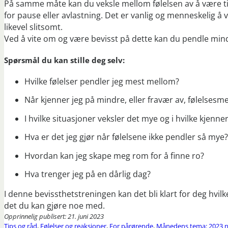
På samme måte kan du veksle mellom følelsen av å være ti
for pause eller avlastning. Det er vanlig og menneskelig 
likevel slitsomt.
Ved å vite om og være bevisst på dette kan du pendle min
Spørsmål du kan stille deg selv:
Hvilke følelser pendler jeg mest mellom?
Når kjenner jeg på mindre, eller fravær av, følelsesm
I hvilke situasjoner veksler det mye og i hvilke kjenner
Hva er det jeg gjør når følelsene ikke pendler så mye?
Hvordan kan jeg skape meg rom for å finne ro?
Hva trenger jeg på en dårlig dag?
I denne bevissthetstreningen kan det bli klart for deg hvi
det du kan gjøre noe med.
Opprinnelig publisert: 21. juni 2023
Tips og råd
,
Følelser og reaksjoner
,
For pårørende
,
Månedens tema: 2023 