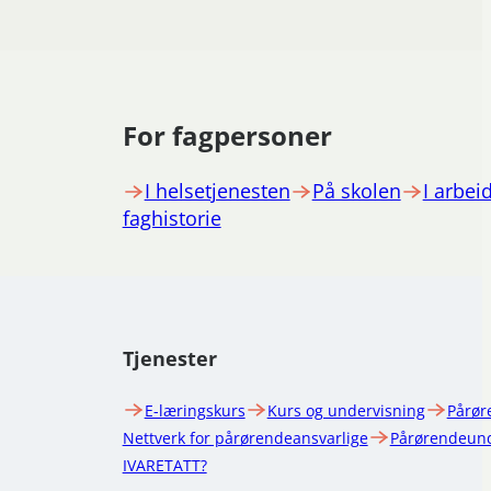
For fagpersoner
I helsetjenesten
På skolen
I arbeid
faghistorie
Tjenester
E-læringskurs
Kurs og undervisning
Pårør
Nettverk for pårørendeansvarlige
Pårørendeund
IVARETATT?