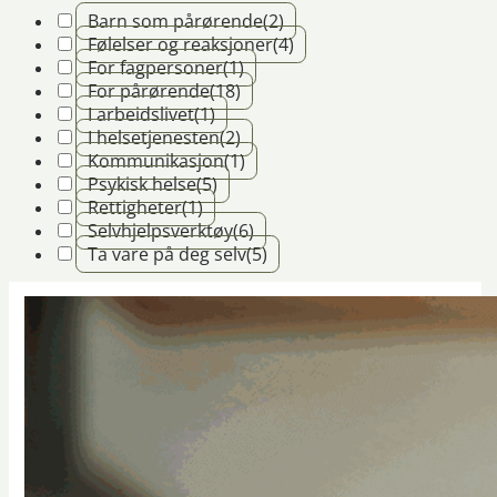
Barn som pårørende
(2)
Følelser og reaksjoner
(4)
For fagpersoner
(1)
For pårørende
(18)
I arbeidslivet
(1)
I helsetjenesten
(2)
Kommunikasjon
(1)
Psykisk helse
(5)
Rettigheter
(1)
Selvhjelpsverktøy
(6)
Ta vare på deg selv
(5)