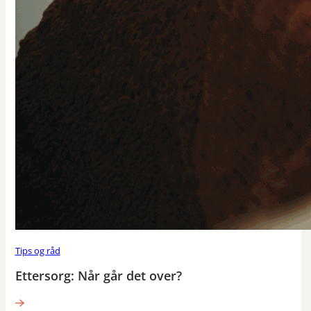
Tips og råd
Ettersorg: Når går det over?