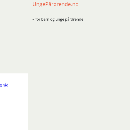
UngePårørende.no
– for barn og unge pårørende
g råd