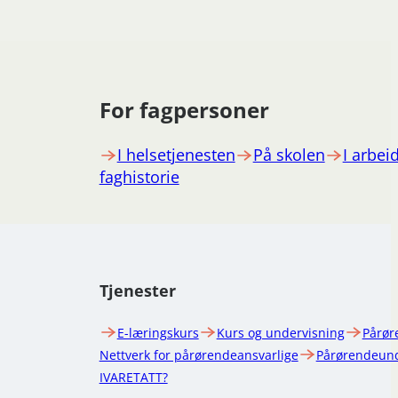
For fagpersoner
I helsetjenesten
På skolen
I arbeid
faghistorie
Tjenester
E-læringskurs
Kurs og undervisning
Pårør
Nettverk for pårørendeansvarlige
Pårørendeund
IVARETATT?