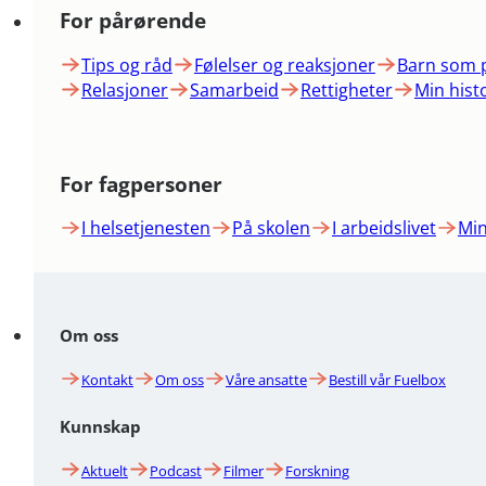
For pårørende
Tips og råd
Følelser og reaksjoner
Barn som 
Relasjoner
Samarbeid
Rettigheter
Min hist
For fagpersoner
I helsetjenesten
På skolen
I arbeidslivet
Min
Om oss
Kontakt
Om oss
Våre ansatte
Bestill vår Fuelbox
Kunnskap
Aktuelt
Podcast
Filmer
Forskning