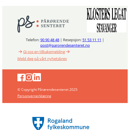
Telefon:
90 90 48 48
| Resepsjon:
51 53 11 11
|
post@parorendesenteret.no
Gi oss en tilbakemelding
Meld deg på vårt nyhetsbrev
© Copyright Pårørendesenteret 2025
Personvernerklæring