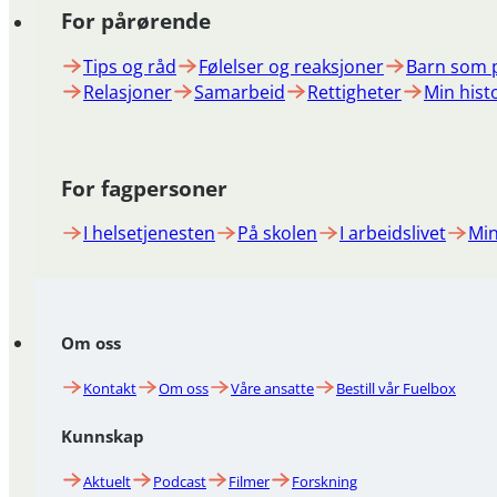
For pårørende
Tips og råd
Følelser og reaksjoner
Barn som 
Relasjoner
Samarbeid
Rettigheter
Min hist
For fagpersoner
I helsetjenesten
På skolen
I arbeidslivet
Min
Om oss
Kontakt
Om oss
Våre ansatte
Bestill vår Fuelbox
Kunnskap
Aktuelt
Podcast
Filmer
Forskning