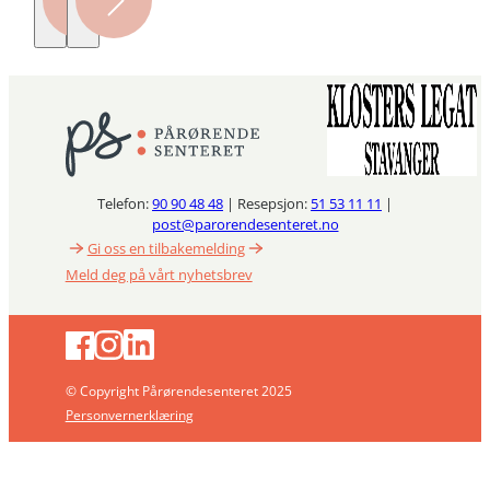
Telefon:
90 90 48 48
| Resepsjon:
51 53 11 11
|
post@parorendesenteret.no
Gi oss en tilbakemelding
Meld deg på vårt nyhetsbrev
© Copyright Pårørendesenteret 2025
Personvernerklæring