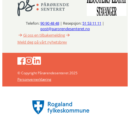
Telefon:
90 90 48 48
| Resepsjon:
51 53 11 11
|
post@parorendesenteret.no
Gi oss en tilbakemelding
Meld deg på vårt nyhetsbrev
© Copyright Pårørendesenteret 2025
Personvernerklæring