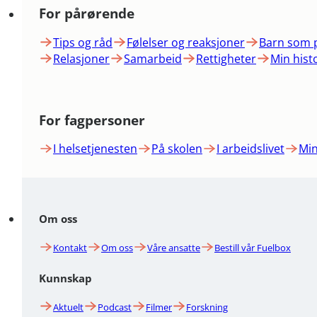
For pårørende
Tips og råd
Følelser og reaksjoner
Barn som 
Relasjoner
Samarbeid
Rettigheter
Min hist
For fagpersoner
I helsetjenesten
På skolen
I arbeidslivet
Min
Om oss
Kontakt
Om oss
Våre ansatte
Bestill vår Fuelbox
Kunnskap
Aktuelt
Podcast
Filmer
Forskning