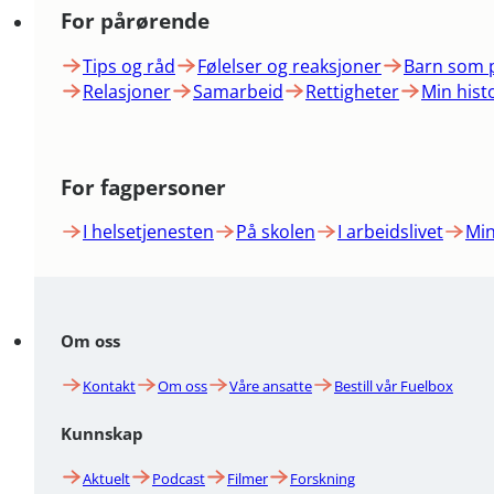
For pårørende
Tips og råd
Følelser og reaksjoner
Barn som 
Relasjoner
Samarbeid
Rettigheter
Min hist
For fagpersoner
I helsetjenesten
På skolen
I arbeidslivet
Min
Om oss
Kontakt
Om oss
Våre ansatte
Bestill vår Fuelbox
Kunnskap
Aktuelt
Podcast
Filmer
Forskning