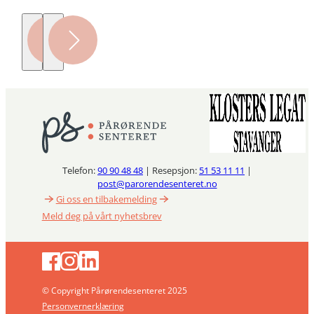
Telefon:
90 90 48 48
| Resepsjon:
51 53 11 11
|
post@parorendesenteret.no
Gi oss en tilbakemelding
Meld deg på vårt nyhetsbrev
© Copyright Pårørendesenteret 2025
Personvernerklæring