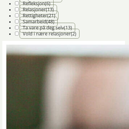
Refleksjon
(6)
Relasjoner
(13)
Rettigheter
(21)
Samarbeid
(48)
Ta vare på deg selv
(13)
Vold i nære relasjoner
(2)