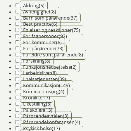
Aldring
(6)
Avhengighet
(8)
Barn som pårørende
(37)
Best practice
(6)
Følelser og reaksjoner
(75)
For fagpersoner
(92)
For kommuner
(6)
For pårørende
(73)
Foreldre som pårørende
(8)
Forskning
(8)
Funksjonsnedsettelse
(2)
I arbeidslivet
(8)
I helsetjenesten
(39)
Kommunikasjon
(149)
Kriminalomsorg
(4)
Kronikker
(7)
Likestilling
(3)
På skolen
(13)
Pårørendeavtalen
(3)
Pårørendekonferansen
(4)
Psykisk helse
(17)