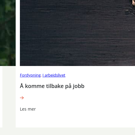
Fordypning
,
I arbeidslivet
Å komme tilbake på jobb
Les mer