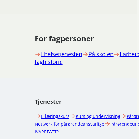
For fagpersoner
I helsetjenesten
På skolen
I arbeid
faghistorie
Tjenester
E-læringskurs
Kurs og undervisning
Pårør
Nettverk for pårørendeansvarlige
Pårørendeund
IVARETATT?