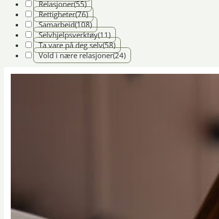
Relasjoner
(55)
Rettigheter
(76)
Samarbeid
(108)
Selvhjelpsverktøy
(11)
Ta vare på deg selv
(58)
Vold i nære relasjoner
(24)