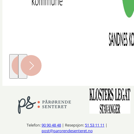
Telefon:
90 90 48 48
| Resepsjon:
51 53 11 11
|
post@parorendesenteret.no