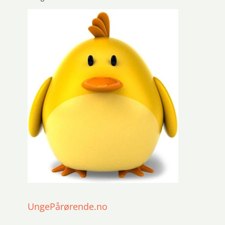
UngePårørende.no