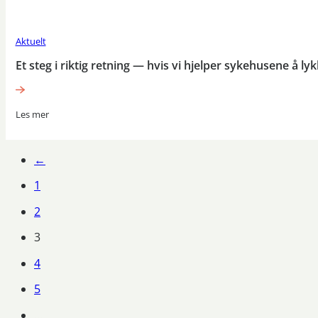
Aktuelt
Et steg i riktig retning — hvis vi hjelper sykehusene å ly
Les mer
←
1
2
3
4
5
…