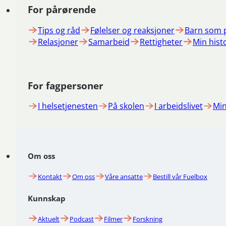
For pårørende
Tips og råd
Følelser og reaksjoner
Barn som 
Relasjoner
Samarbeid
Rettigheter
Min hist
For fagpersoner
I helsetjenesten
På skolen
I arbeidslivet
Min
Om oss
Kontakt
Om oss
Våre ansatte
Bestill vår Fuelbox
Kunnskap
Aktuelt
Podcast
Filmer
Forskning