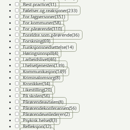
Best practice
(31)
Følelser og reaksjoner
(233)
For fagpersoner
(351)
For kommuner
(58)
For pårørende
(310)
Foreldre som pårørende
(36)
Forskning
(69)
Funksjonsnedsettelse
(14)
Høringsinnspill
(4)
I arbeidslivet
(46)
I helsetjenesten
(139)
Kommunikasjon
(149)
Kriminalomsorg
(8)
Kronikker
(34)
Likestilling
(20)
På skolen
(56)
Pårørendeavtalen
(8)
Pårørendekonferansen
(56)
Pårørendeveilederen
(2)
Psykisk helse
(83)
Refleksjon
(32)