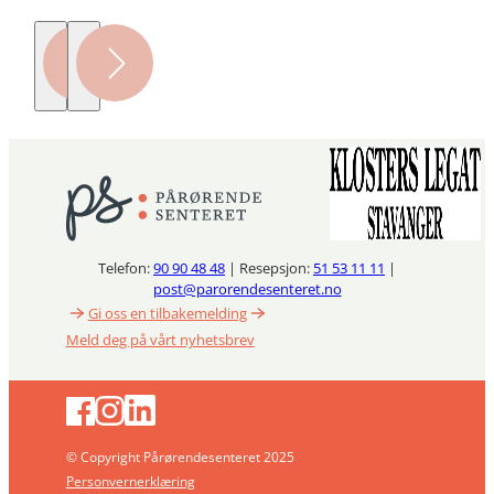
Telefon:
90 90 48 48
| Resepsjon:
51 53 11 11
|
post@parorendesenteret.no
Gi oss en tilbakemelding
Meld deg på vårt nyhetsbrev
© Copyright Pårørendesenteret 2025
Personvernerklæring