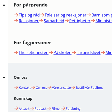
For pårørende
Tips og råd
Følelser og reaksjoner
Barn som 
Relasjoner
Samarbeid
Rettigheter
Min hist
For fagpersoner
I helsetjenesten
På skolen
I arbeidslivet
Min
Om oss
Kontakt
Om oss
Våre ansatte
Bestill vår Fuelbox
Kunnskap
Aktuelt
Podcast
Filmer
Forskning