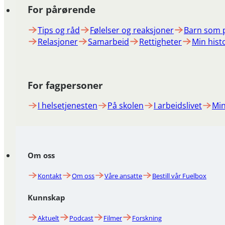
For pårørende
Tips og råd
Følelser og reaksjoner
Barn som 
Relasjoner
Samarbeid
Rettigheter
Min hist
For fagpersoner
I helsetjenesten
På skolen
I arbeidslivet
Min
Om oss
Kontakt
Om oss
Våre ansatte
Bestill vår Fuelbox
Kunnskap
Aktuelt
Podcast
Filmer
Forskning