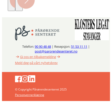
Telefon:
90 90 48 48
| Resepsjon:
51 53 11 11
|
post@parorendesenteret.no
Gi oss en tilbakemelding
Meld deg på vårt nyhetsbrev
© Copyright Pårørendesenteret 2025
Personvernerklæring