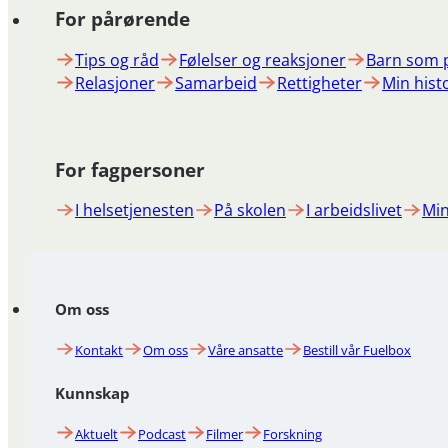
For pårørende
Tips og råd
Følelser og reaksjoner
Barn som 
Relasjoner
Samarbeid
Rettigheter
Min hist
For fagpersoner
I helsetjenesten
På skolen
I arbeidslivet
Min
Om oss
Kontakt
Om oss
Våre ansatte
Bestill vår Fuelbox
Kunnskap
Aktuelt
Podcast
Filmer
Forskning