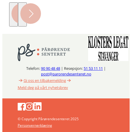
Telefon:
90 90 48 48
| Resepsjon:
51 53 11 11
|
post@parorendesenteret.no
Gi oss en tilbakemelding
Meld deg på vårt nyhetsbrev
© Copyright Pårørendesenteret 2025
Personvernerklæring