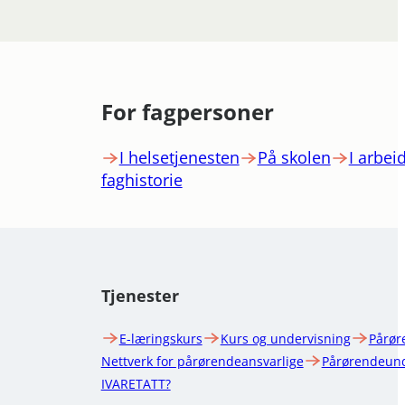
For fagpersoner
I helsetjenesten
På skolen
I arbeid
faghistorie
Tjenester
E-læringskurs
Kurs og undervisning
Pårør
Nettverk for pårørendeansvarlige
Pårørendeund
IVARETATT?