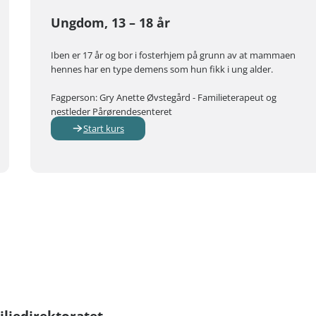
Ungdom, 13 – 18 år
Iben er 17 år og bor i fosterhjem på grunn av at mammaen
hennes har en type demens som hun fikk i ung alder.
Fagperson: Gry Anette Øvstegård - Familieterapeut og
nestleder Pårørendesenteret
Start kurs
liedirektoratet.