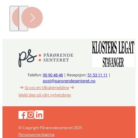
Telefon:
90 90 48 48
| Resepsjon:
51 53 11 11
|
post@parorendesenteret.no
Gi oss en tilbakemelding
Meld deg på vårt nyhetsbrev
© Copyright Pårørendesenteret 2025
Personvernerklæring