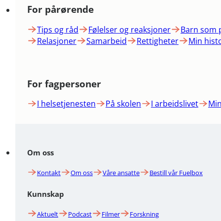
For pårørende
Tips og råd
Følelser og reaksjoner
Barn som 
Relasjoner
Samarbeid
Rettigheter
Min hist
For fagpersoner
I helsetjenesten
På skolen
I arbeidslivet
Min
Om oss
Kontakt
Om oss
Våre ansatte
Bestill vår Fuelbox
Kunnskap
Aktuelt
Podcast
Filmer
Forskning