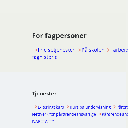
For fagpersoner
I helsetjenesten
På skolen
I arbeid
faghistorie
Tjenester
E-læringskurs
Kurs og undervisning
Pårør
Nettverk for pårørendeansvarlige
Pårørendeund
IVARETATT?