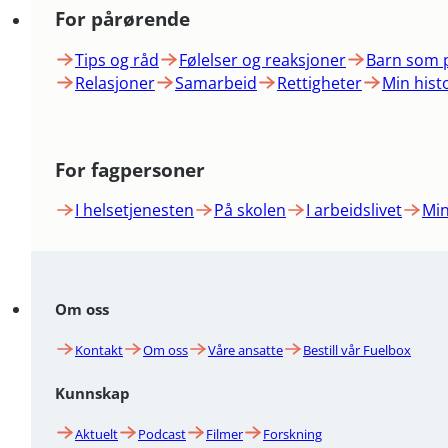
For pårørende
Tips og råd
Følelser og reaksjoner
Barn som 
Relasjoner
Samarbeid
Rettigheter
Min hist
For fagpersoner
I helsetjenesten
På skolen
I arbeidslivet
Min
Om oss
Kontakt
Om oss
Våre ansatte
Bestill vår Fuelbox
Kunnskap
Aktuelt
Podcast
Filmer
Forskning