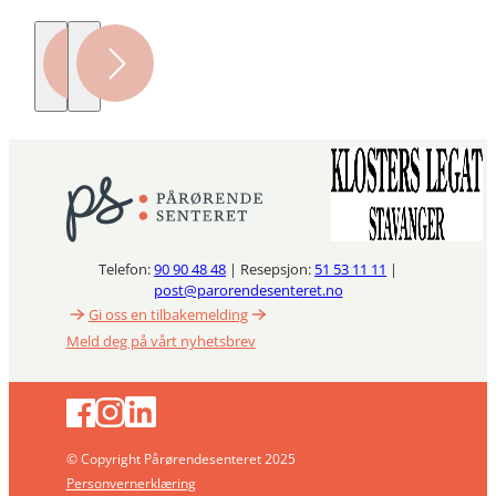
Telefon:
90 90 48 48
| Resepsjon:
51 53 11 11
|
post@parorendesenteret.no
Gi oss en tilbakemelding
Meld deg på vårt nyhetsbrev
© Copyright Pårørendesenteret 2025
Personvernerklæring