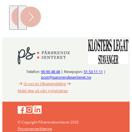
Telefon:
90 90 48 48
| Resepsjon:
51 53 11 11
|
post@parorendesenteret.no
Gi oss en tilbakemelding
Meld deg på vårt nyhetsbrev
© Copyright Pårørendesenteret 2025
Personvernerklæring