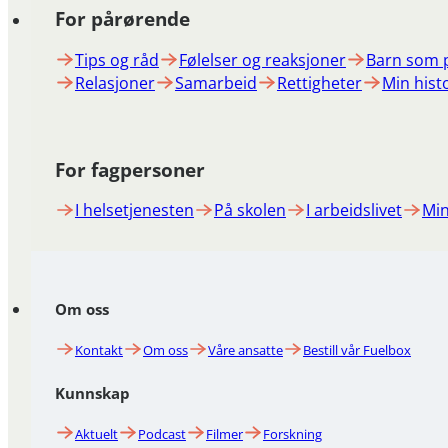
For pårørende
Tips og råd
Følelser og reaksjoner
Barn som 
Relasjoner
Samarbeid
Rettigheter
Min hist
For fagpersoner
I helsetjenesten
På skolen
I arbeidslivet
Min
Om oss
Kontakt
Om oss
Våre ansatte
Bestill vår Fuelbox
Kunnskap
Aktuelt
Podcast
Filmer
Forskning