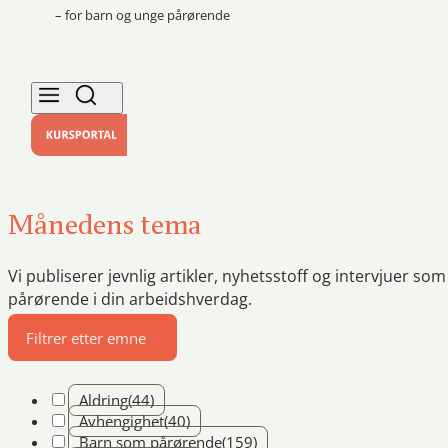
– for barn og unge pårørende
Månedens tema
Vi publiserer jevnlig artikler, nyhetsstoff og intervjuer s
pårørende i din arbeidshverdag.
Filtrer etter emne
Aldring
(44)
Avhengighet
(40)
Barn som pårørende
(159)