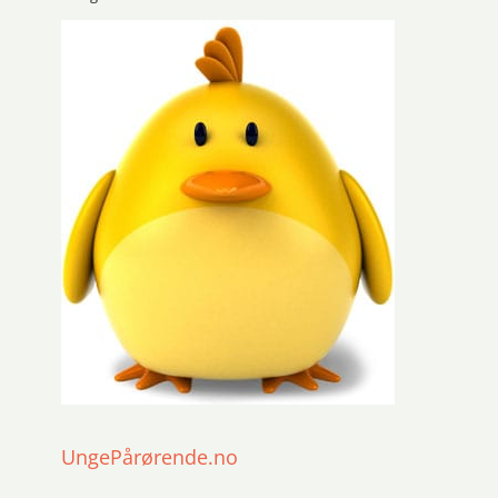
UngePårørende.no