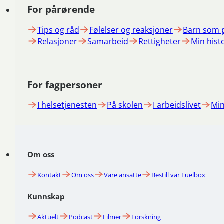
For pårørende
Tips og råd
Følelser og reaksjoner
Barn som 
Relasjoner
Samarbeid
Rettigheter
Min hist
For fagpersoner
I helsetjenesten
På skolen
I arbeidslivet
Min
Om oss
Kontakt
Om oss
Våre ansatte
Bestill vår Fuelbox
Kunnskap
Aktuelt
Podcast
Filmer
Forskning