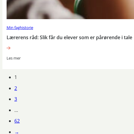
Min faghistorie
Lærerens råd: Slik får du elever som er pårørende i tale
Les mer
1
2
3
…
62
→