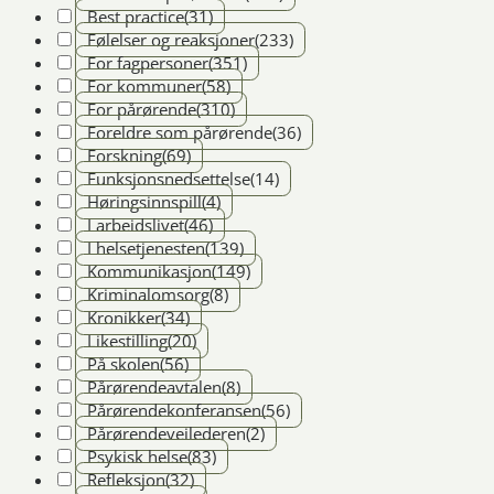
Best practice
(31)
Følelser og reaksjoner
(233)
For fagpersoner
(351)
For kommuner
(58)
For pårørende
(310)
Foreldre som pårørende
(36)
Forskning
(69)
Funksjonsnedsettelse
(14)
Høringsinnspill
(4)
I arbeidslivet
(46)
I helsetjenesten
(139)
Kommunikasjon
(149)
Kriminalomsorg
(8)
Kronikker
(34)
Likestilling
(20)
På skolen
(56)
Pårørendeavtalen
(8)
Pårørendekonferansen
(56)
Pårørendeveilederen
(2)
Psykisk helse
(83)
Refleksjon
(32)